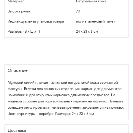
Материал
Натуральная кожа
Высота ручек
70
Индивидуальная упаковка товара
полиэтиленовый пакет
Размеры (В x Ш x Т)
24 x 23 x 6 см
Описание
Мужской синий планшет из мягкой натуральной кожи зернистой
фактуры. Внутри два основных отделения, карман для документов
на молнии и два открытых кармашка для мелких предметов. На
лицевой стороне два горизонтальных кармана на молниях. Планшет
оснащён регулируемым плечевым ремнём, закрывается на молнию.
Цвет фурнитуры - серебро. Размеры: 24 x 23 x 6 см.
Доставка