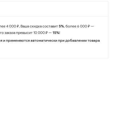
лее 4 000 ₽, Ваша скидка составит
5%
, более 6 000 ₽ —
его заказа превысит 10 000 ₽ —
15%
!
я и применяются автоматически при добавлении товара