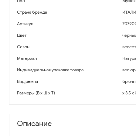
Пол
Мужск
Страна бренда
ИТАЛИ
Артикул
707909
Цвет
черны
Сезон
всесе
Материал
Натура
Индивидуальная упаковка товара
велюр
Вид ремня
брючн
Размеры (В x Ш x Т)
x 3.5 x
Описание