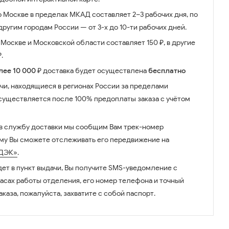
о Москве в пределах МКАД составляет 2–3 рабочих дня, по
ругим городам России — от 3-х до 10-ти рабочих дней.
Москве и Московской области составляет 150 ₽, в другие
.
лее 10 000 ₽
доставка будет осуществлена
бесплатно
чи, находящиеся в регионах России за пределами
существляется после 100% предоплаты заказа с учётом
 в службу доставки мы сообщим Вам трек-номер
ому Вы сможете отслеживать его передвижение на
ДЭК»
.
дет в пункт выдачи, Вы получите SMS-уведомление с
часах работы отделения, его номер телефона и точный
аказа, пожалуйста, захватите с собой паспорт.