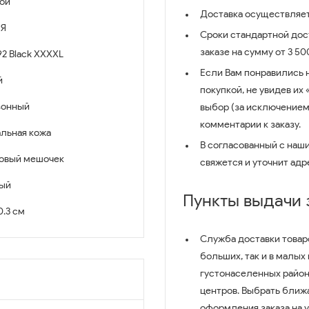
ой
Доставка осуществляет
Я
Сроки стандартной дост
заказе на сумму от 3 5
2 Black XXXXL
Если Вам понравились 
й
покупкой, не увидев их
зонный
выбор (за исключением
комментарии к заказу.
льная кожа
В согласованный с наш
овый мешочек
свяжется и уточнит адр
ый
Пункты выдачи
 0.3 см
Служба доставки товар
больших, так и в малых
густонаселенных район
центров. Выбрать ближ
оформления заказа на 