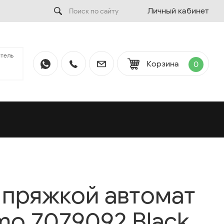
Личный кабинет
тель
Корзина
0
 пряжкой автомат
mo 7079092 Black