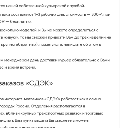
ся нашей собственной курьерской службой.
авки составляют 1–3 рабочих дня, стоимость — 300 ₽, при
00 ₽ — бесплатно.
несколько моделей, и Вы не можете определиться с
 «в живую», то мы сможем привезти Вам до трёх изделий на
 крупногабаритных), пожалуйста, напишите об этом в
им менеджером день доставки курьер обязательно с Вами
ес и время встречи.
 заказов «СДЭК»
ов интернет-магазинов «СДЭК» работает как в самых
 городах России. Отделения располагаются в
ах, вблизи крупных транспортных развязок и торговых
айший к Вам пункт выдачи Вы сможете в момент
удобной интерактивной карте.