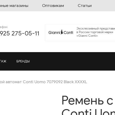
чные магазины
Оптовикам
Статьи
лефон
Эксклюзивный представи
 925 275-05-11
в России торговой марки
«Gianni Conti»
ГАЖ
БРЕНДЫ
ой автомат Conti Uomo 7079092 Black XXXXL
Ремень с
Conti Uo