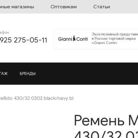
чные магазины
Оптовикам
Статьи
лефон
Эксклюзивный представи
 925 275-05-11
в России торговой марки
«Gianni Conti»
ГАЖ
БРЕНДЫ
ellido 430/32 0302 black/navy bl
Ремень Mi
430/32 03