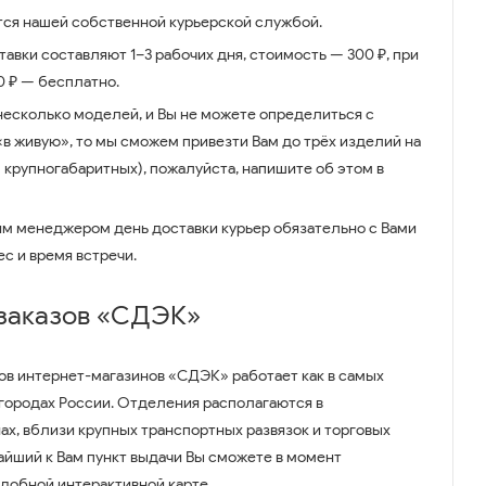
ся нашей собственной курьерской службой.
авки составляют 1–3 рабочих дня, стоимость — 300 ₽, при
00 ₽ — бесплатно.
несколько моделей, и Вы не можете определиться с
 «в живую», то мы сможем привезти Вам до трёх изделий на
 крупногабаритных), пожалуйста, напишите об этом в
им менеджером день доставки курьер обязательно с Вами
ес и время встречи.
 заказов «СДЭК»
ов интернет-магазинов «СДЭК» работает как в самых
 городах России. Отделения располагаются в
ах, вблизи крупных транспортных развязок и торговых
айший к Вам пункт выдачи Вы сможете в момент
удобной интерактивной карте.