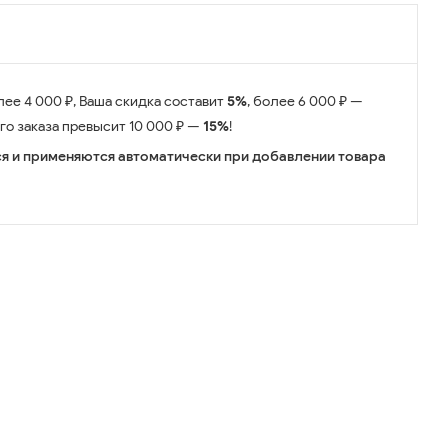
лее 4 000 ₽, Ваша скидка составит
5%
, более 6 000 ₽ —
его заказа превысит 10 000 ₽ —
15%
!
я и применяются автоматически при добавлении товара