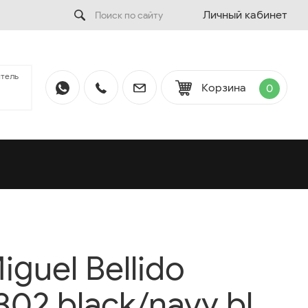
Личный кабинет
тель
Корзина
0
guel Bellido
02 black/navy bl