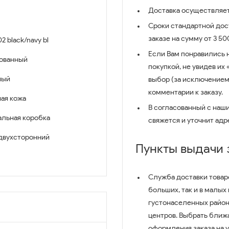
Доставка осуществляет
Сроки стандартной дост
заказе на сумму от 3 5
2 black/navy bl
Если Вам понравились 
ованный
покупкой, не увидев их
ный
выбор (за исключением
комментарии к заказу.
ая кожа
В согласованный с наш
льная коробка
свяжется и уточнит адр
двухсторонний
Пункты выдачи
Служба доставки товар
больших, так и в малых
густонаселенных район
центров. Выбрать ближ
оформления заказа на 