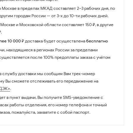
о Москве в пределах МКАД составляет 2–3 рабочих дня, по
ругим городам России — от 3-х до 10-ти рабочих дней.
Москве и Московской области составляет 150 ₽, в другие
.
лее 10 000 ₽
доставка будет осуществлена
бесплатно
чи, находящиеся в регионах России за пределами
существляется после 100% предоплаты заказа с учётом
 в службу доставки мы сообщим Вам трек-номер
ому Вы сможете отслеживать его передвижение на
ДЭК»
.
дет в пункт выдачи, Вы получите SMS-уведомление с
часах работы отделения, его номер телефона и точный
аказа, пожалуйста, захватите с собой паспорт.