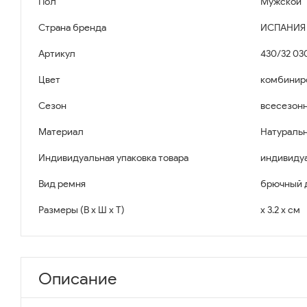
Пол
Мужской
Страна бренда
ИСПАНИЯ
Артикул
430/32 030
Цвет
комбинир
Сезон
всесезон
Материал
Натуральн
Индивидуальная упаковка товара
индивидуа
Вид ремня
брючный 
Размеры (В x Ш x Т)
x 3.2 x см
Описание