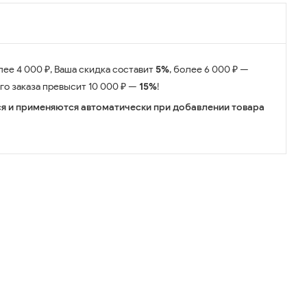
лее 4 000 ₽, Ваша скидка составит
5%
, более 6 000 ₽ —
его заказа превысит 10 000 ₽ —
15%
!
я и применяются автоматически при добавлении товара