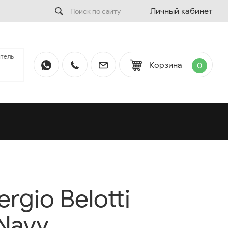
Личный кабинет
тель
Корзина
0
rgio Belotti
Navy