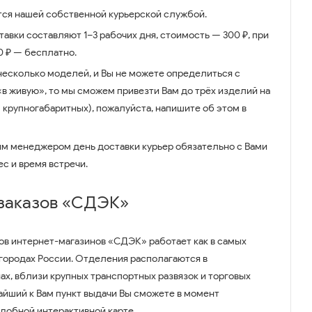
ся нашей собственной курьерской службой.
авки составляют 1–3 рабочих дня, стоимость — 300 ₽, при
00 ₽ — бесплатно.
несколько моделей, и Вы не можете определиться с
 «в живую», то мы сможем привезти Вам до трёх изделий на
 крупногабаритных), пожалуйста, напишите об этом в
им менеджером день доставки курьер обязательно с Вами
ес и время встречи.
 заказов «СДЭК»
ов интернет-магазинов «СДЭК» работает как в самых
 городах России. Отделения располагаются в
ах, вблизи крупных транспортных развязок и торговых
айший к Вам пункт выдачи Вы сможете в момент
удобной интерактивной карте.