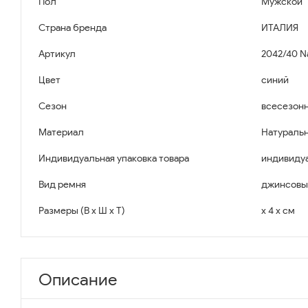
Пол
Мужской
Страна бренда
ИТАЛИЯ
Артикул
2042/40 N
Цвет
синий
Сезон
всесезон
Материал
Натуральн
Индивидуальная упаковка товара
индивидуа
Вид ремня
джинсовы
Размеры (В x Ш x Т)
x 4 x см
Описание