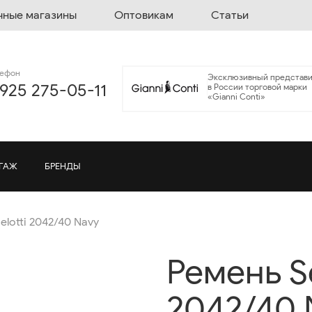
чные магазины
Оптовикам
Статьи
лефон
Эксклюзивный представи
 925 275-05-11
в России торговой марки
«Gianni Conti»
ГАЖ
БРЕНДЫ
elotti 2042/40 Navy
Ремень Se
2042/40 