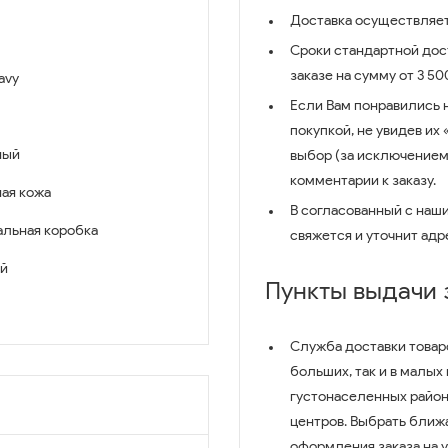
Доставка осуществляет
Сроки стандартной дост
заказе на сумму от 3 5
avy
Если Вам понравились 
покупкой, не увидев их
ный
выбор (за исключением
комментарии к заказу.
ая кожа
В согласованный с наш
льная коробка
свяжется и уточнит адр
й
Пункты выдачи
Служба доставки товар
больших, так и в малых
густонаселенных район
центров. Выбрать ближ
оформления заказа на 