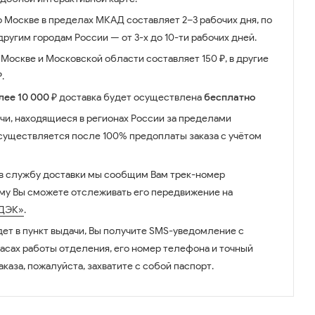
о Москве в пределах МКАД составляет 2–3 рабочих дня, по
ругим городам России — от 3-х до 10-ти рабочих дней.
Москве и Московской области составляет 150 ₽, в другие
.
лее 10 000 ₽
доставка будет осуществлена
бесплатно
чи, находящиеся в регионах России за пределами
существляется после 100% предоплаты заказа с учётом
 в службу доставки мы сообщим Вам трек-номер
ому Вы сможете отслеживать его передвижение на
ДЭК»
.
дет в пункт выдачи, Вы получите SMS-уведомление с
часах работы отделения, его номер телефона и точный
аказа, пожалуйста, захватите с собой паспорт.