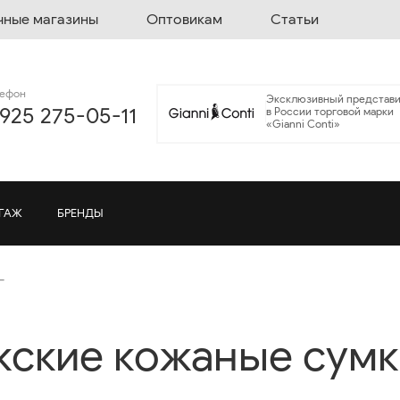
чные магазины
Оптовикам
Статьи
лефон
Эксклюзивный представи
 925 275-05-11
в России торговой марки
«Gianni Conti»
ГАЖ
БРЕНДЫ
Г
ские кожаные сумк