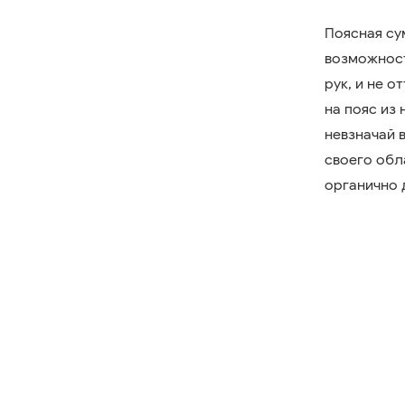
Поясная су
возможност
рук, и не 
на пояс из
невзначай 
своего обл
органично 