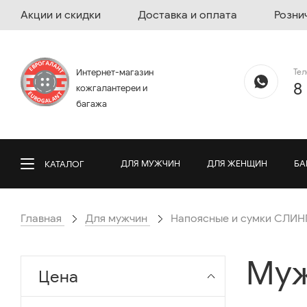
Акции и скидки
Доставка и оплата
Розни
Те
Интернет-магазин
8
кожгалантереи и
багажа
ДЛЯ МУЖЧИН
ДЛЯ ЖЕНЩИН
БА
КАТАЛОГ
Главная
Для мужчин
Напоясные и сумки СЛИН
Муж
Цена