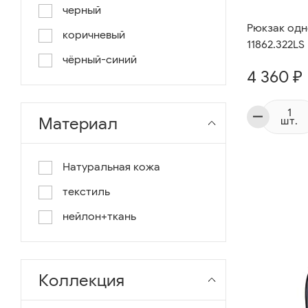
черный
Рюкзак од
коричневый
11862.322LS
чёрный-синий
4 360 ₽
Материал
шт.
Натуральная кожа
текстиль
нейлон+ткань
Коллекция