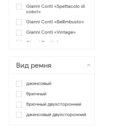
Gianni Conti «Spettacolo di
colori»
Gianni Conti «Bellimbusto»
Gianni Conti «Vintage»
Gianni Conti «Lusso e un
pochino di colore»
Gianni Conti «Antico»
Вид ремня
Miguel Bellido «Melbourne»
Miguel Bellido «Sport»
джинсовый
Miguel Bellido «Design»
брючный
Miguel Bellido «Praga»
брючный двухсторонний
Gianni Conti «Canva»
джинсовый двухсторонний
Gianni Conti «Modern»