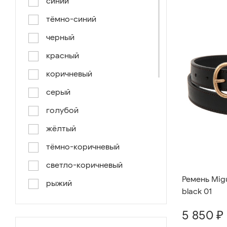
синий
тёмно-синий
черный
красный
коричневый
серый
голубой
жёлтый
тёмно-коричневый
светло-коричневый
Ремень Migu
рыжий
black 01
серо-коричневый
5 850 ₽
светло-голубой