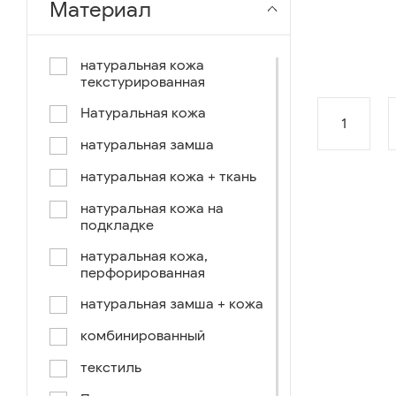
Материал
чёрный-коричневый
чёрный-синий
натуральная кожа
текстурированная
комбинированный
Натуральная кожа
коричнево-зеленый
1
натуральная замша
коричневый-синий
натуральная кожа + ткань
коричневый/светло-
коричневый
натуральная кожа на
подкладке
коричневый /ручное окраш.-
оранж, зеленый, голубой
натуральная кожа,
перфорированная
синий/черный
натуральная замша + кожа
коричневый /ручное окраш.-
оранж, зеленый, желтый
комбинированный
синий/белый
текстиль