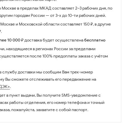
о Москве в пределах МКАД составляет 2–3 рабочих дня, по
ругим городам России — от 3-х до 10-ти рабочих дней.
Москве и Московской области составляет 150 ₽, в другие
.
лее 10 000 ₽
доставка будет осуществлена
бесплатно
чи, находящиеся в регионах России за пределами
существляется после 100% предоплаты заказа с учётом
 в службу доставки мы сообщим Вам трек-номер
ому Вы сможете отслеживать его передвижение на
ДЭК»
.
дет в пункт выдачи, Вы получите SMS-уведомление с
часах работы отделения, его номер телефона и точный
аказа, пожалуйста, захватите с собой паспорт.