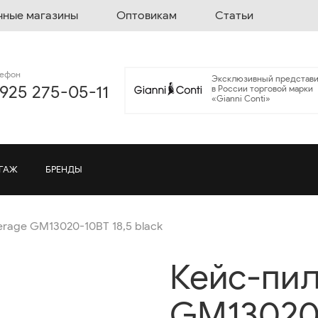
чные магазины
Оптовикам
Статьи
лефон
Эксклюзивный представи
 925 275-05-11
в России торговой марки
«Gianni Conti»
ГАЖ
БРЕНДЫ
rage GM13020-10BT 18,5 black
Кейс-пил
GM13020-