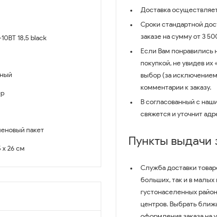
Доставка осуществляет
Сроки стандартной дост
заказе на сумму от 3 5
0BT 18,5 black
Если Вам понравились 
покупкой, не увидев их
нный
выбор (за исключением
комментарии к заказу.
ер
В согласованный с наш
свяжется и уточнит адр
еновый пакет
Пункты выдачи
5 x 26 см
Служба доставки товар
больших, так и в малых
густонаселенных район
центров. Выбрать ближ
оформления заказа на 