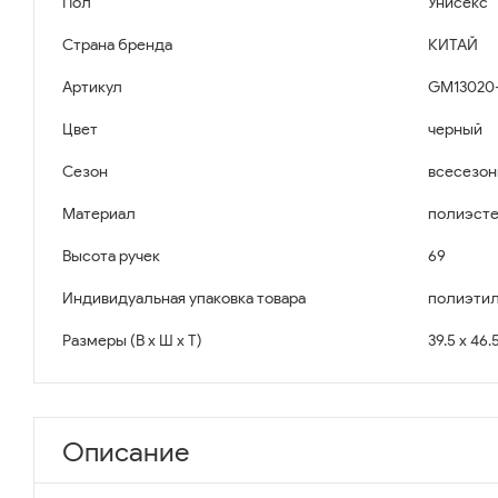
Пол
Унисекс
Страна бренда
КИТАЙ
Артикул
GM13020-1
Цвет
черный
Сезон
всесезо
Материал
полиэст
Высота ручек
69
Индивидуальная упаковка товара
полиэтил
Размеры (В x Ш x Т)
39.5 x 46.
Описание