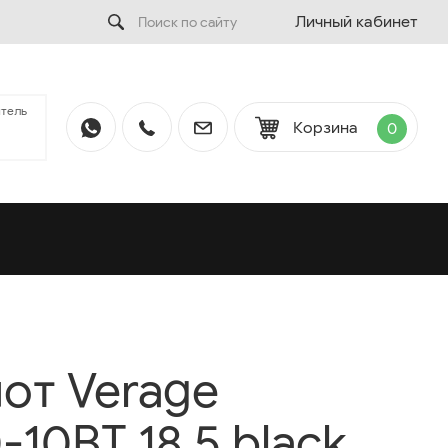
Личный кабинет
тель
Корзина
0
от Verage
10BT 18,5 black