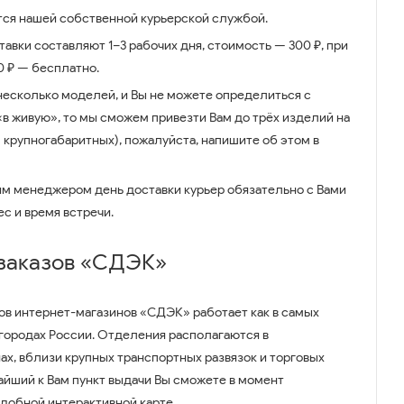
ся нашей собственной курьерской службой.
авки составляют 1–3 рабочих дня, стоимость — 300 ₽, при
00 ₽ — бесплатно.
несколько моделей, и Вы не можете определиться с
 «в живую», то мы сможем привезти Вам до трёх изделий на
 крупногабаритных), пожалуйста, напишите об этом в
им менеджером день доставки курьер обязательно с Вами
ес и время встречи.
 заказов «СДЭК»
ов интернет-магазинов «СДЭК» работает как в самых
 городах России. Отделения располагаются в
ах, вблизи крупных транспортных развязок и торговых
айший к Вам пункт выдачи Вы сможете в момент
удобной интерактивной карте.