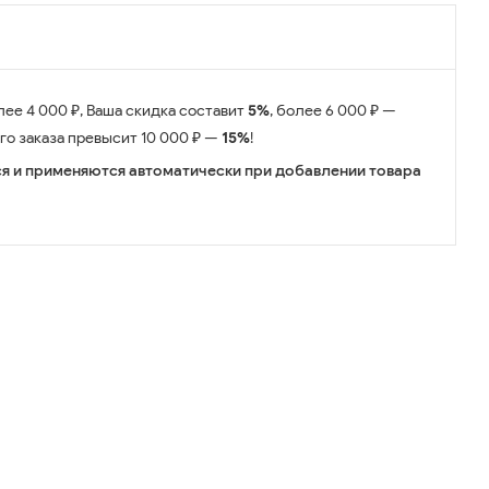
лее 4 000 ₽, Ваша скидка составит
5%
, более 6 000 ₽ —
его заказа превысит 10 000 ₽ —
15%
!
я и применяются автоматически при добавлении товара