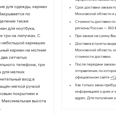
ие для одежды, карман
Срок доставки заказа п
 Закрывается по
Московской области и д
деление также
Стоимость доставки по 
ман для ноутбука,
регионы России — 350 ₽
е три на липучках. С
При заказе на сумму
бо
н небольшой кармашек
Доставка в пункты выда
ьный карман на молнии
Московской области, о
стоимости доставки.
 два сетчатых
ильного телефона, три
После передачи заказа
отправления, по котор
а для мелких
официальном сайте
«С
нительный вход в
Как только заказ прибу
нащён мягкой ручкой
информацией о днях и 
уковым покрытием и
адрес. Для получения з
. Максимальная высота
.