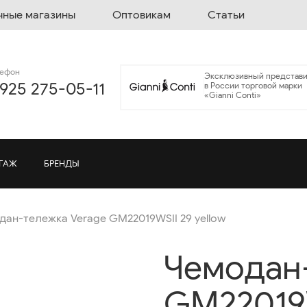
чные магазины
Оптовикам
Статьи
лефон
Эксклюзивный представи
 925 275-05-11
в России торговой марки
«Gianni Conti»
ГАЖ
БРЕНДЫ
дан-тележка Verage GM22019WSII 29 yellow
Чемодан-
GM22019W