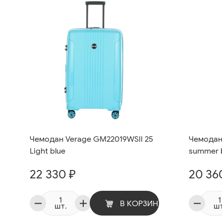
Чемодан Verage GM22019WSII 25
Чемодан
Light blue
summer 
22 330 ₽
20 36
В КОРЗИНУ
шт.
шт