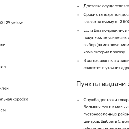
Доставка осуществляет
Сроки стандартной дост
заказе на сумму от 3 5
II 29 yellow
Если Вам понравились 
покупкой, не увидев их
вый
выбор (за исключением
комментарии к заказу.
В согласованный с наш
ный
свяжется и уточнит адр
Пункты выдачи
илен
льная коробка
Служба доставки товар
больших, так и в малых
2 см
густонаселенных район
центров. Выбрать ближ
оформления заказа на 