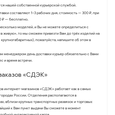
ся нашей собственной курьерской службой.
авки составляют 1–3 рабочих дня, стоимость — 300 ₽, при
00 ₽ — бесплатно.
несколько моделей, и Вы не можете определиться с
 «в живую», то мы сможем привезти Вам до трёх изделий на
 крупногабаритных), пожалуйста, напишите об этом в
им менеджером день доставки курьер обязательно с Вами
ес и время встречи.
 заказов «СДЭК»
ов интернет-магазинов «СДЭК» работает как в самых
 городах России. Отделения располагаются в
ах, вблизи крупных транспортных развязок и торговых
айший к Вам пункт выдачи Вы сможете в момент
удобной интерактивной карте.