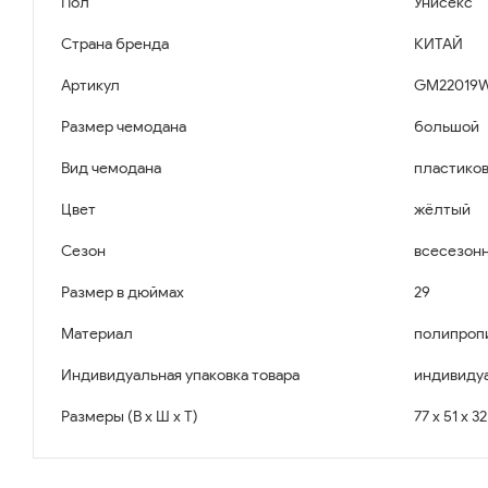
Пол
Унисекс
Страна бренда
КИТАЙ
Артикул
GM22019WS
Размер чемодана
большой
Вид чемодана
пластико
Цвет
жёлтый
Сезон
всесезон
Размер в дюймах
29
Материал
полипроп
Индивидуальная упаковка товара
индивидуа
Размеры (В x Ш x Т)
77 x 51 x 3