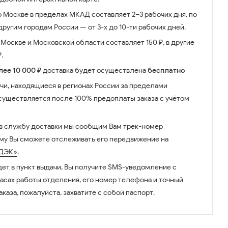
о Москве в пределах МКАД составляет 2–3 рабочих дня, по
ругим городам России — от 3-х до 10-ти рабочих дней.
Москве и Московской области составляет 150 ₽, в другие
.
лее 10 000 ₽
доставка будет осуществлена
бесплатно
чи, находящиеся в регионах России за пределами
существляется после 100% предоплаты заказа с учётом
 в службу доставки мы сообщим Вам трек-номер
ому Вы сможете отслеживать его передвижение на
ДЭК»
.
дет в пункт выдачи, Вы получите SMS-уведомление с
часах работы отделения, его номер телефона и точный
аказа, пожалуйста, захватите с собой паспорт.