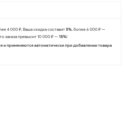
лее 4 000 ₽, Ваша скидка составит
5%
, более 6 000 ₽ —
его заказа превысит 10 000 ₽ —
15%
!
я и применяются автоматически при добавлении товара