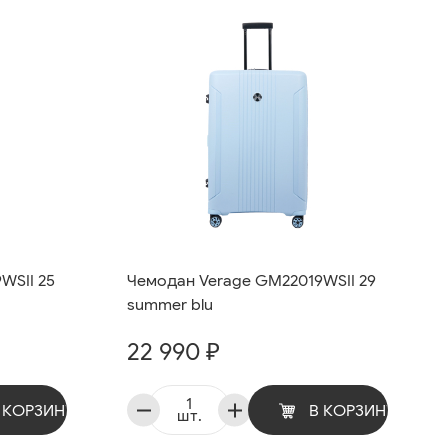
WSII 25
Чемодан Verage GM22019WSII 29
summer blu
22 990 ₽
 КОРЗИНУ
В КОРЗИНУ
шт.