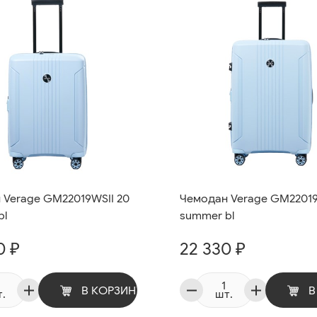
 Verage GM22019WSII 20
Чемодан Verage GM22019
bl
summer bl
0 ₽
22 330 ₽
В КОРЗИНУ
В
.
шт.