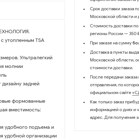
Срок доставки заказа п
Московской области и д
Стоимость доставки по 
ТЕХНОЛОГИЯ.
регионы России — 350 ₽
 с утопленным TSA
При заказе на сумму
бо
Доставка в пункты выда
змеров. Ультралегкий
Московской области, о
ря молнии
стоимости доставки.
ель
После передачи заказа
 дизайну задней
отправления, по котор
официальном сайте
«С
 Новые формованные
Как только заказ прибу
шая вместимость:
информацией о днях и 
адрес. Для получения з
ля удобного подъема и
для удобной организации