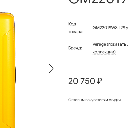
Код
GM22019WSII 29 y
товара:
Verage
(показать
Бренд:
коллекции)
20 750 ₽
Оптовым покупателям скидки