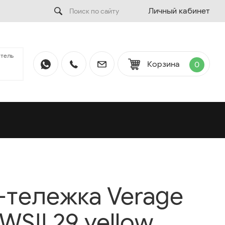
Личный кабинет
тель
Корзина
0
тележка Verage
SII 29 yellow