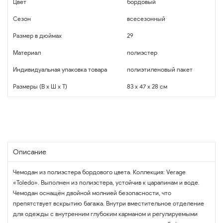
Цвет
бордовый
Сезон
всесезонный
Размер в дюймах
29
Материал
полиэстер
Индивидуальная упаковка товара
полиэтиленовый пакет
Размеры (В x Ш x Т)
83 x 47 x 28 см
Описание
Чемодан из полиэстера бордового цвета. Коллекция: Verage
«Toledo». Выполнен из полиэстера, устойчив к царапинам и воде.
Чемодан оснащён двойной молнией безопасности, что
препятствует вскрытию багажа. Внутри вместительное отделение
для одежды с внутренним глубоким карманом и регулируемыми