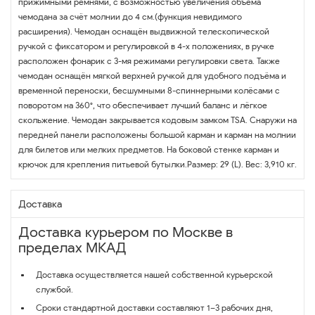
прижимными ремнями, с возможностью увеличения объёма
чемодана за счёт молнии до 4 см.(функция невидимого
расширения). Чемодан оснащён выдвижной телескопической
ручкой с фиксатором и регулировкой в 4-х положениях, в ручке
расположен фонарик с 3-мя режимами регулировки света. Также
чемодан оснащён мягкой верхней ручкой для удобного подъёма и
временной переноски, бесшумными 8-спиннерными колёсами с
поворотом на 360°, что обеспечивает лучший баланс и лёгкое
скольжение. Чемодан закрывается кодовым замком TSA. Снаружи на
передней панели расположены большой карман и карман на молнии
для билетов или мелких предметов. На боковой стенке карман и
крючок для крепления питьевой бутылки.Размер: 29 (L). Вес: 3,910 кг.
Доставка
Доставка курьером по Москве в
пределах МКАД
Доставка осуществляется нашей собственной курьерской
службой.
Сроки стандартной доставки составляют 1–3 рабочих дня,