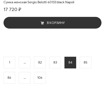
Cумка женская Sergio Belotti 60133 black Napoli
17 720 ₽
В КОРЗИНУ
1
...
82
83
84
85
86
...
106