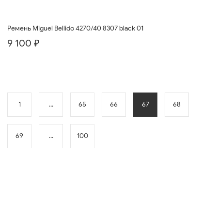
Ремень Miguel Bellido 4270/40 8307 black 01
9 100 ₽
1
...
65
66
67
68
69
...
100