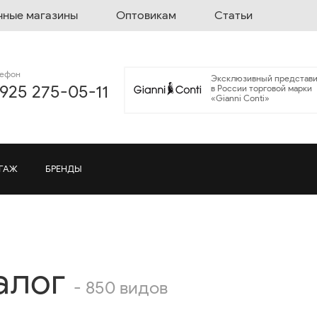
чные магазины
Оптовикам
Статьи
лефон
Эксклюзивный представи
 925 275-05-11
в России торговой марки
«Gianni Conti»
ГАЖ
БРЕНДЫ
алог
- 850 видов