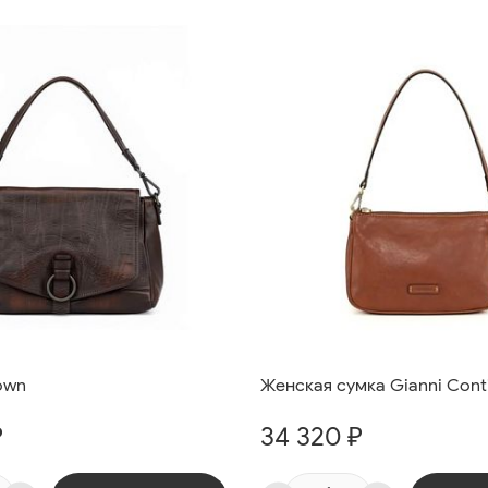
own
Женская сумка Gianni Conti
₽
34 320 ₽