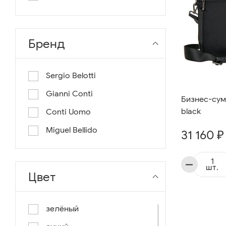
длина 130
длина 135
Бренд
Sergio Belotti
Gianni Conti
Бизнес-сумк
black
Conti Uomo
Miguel Bellido
31 160 ₽
шт.
Цвет
зелёный