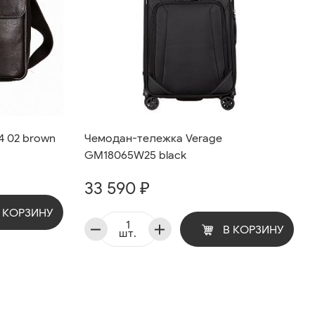
4 02 brown
Чемодан-тележка Verage
GM18065W25 black
33 590 ₽
 КОРЗИНУ
В КОРЗИНУ
шт.