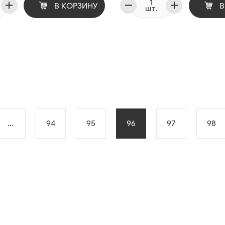
В КОРЗИНУ
В
шт.
...
94
95
96
97
98