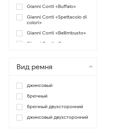
Gianni Conti «Buffalo»
Gianni Conti «Spettacolo di
colori»
Gianni Conti «Bellimbusto»
Gianni Conti «Corazza»
Gianni Conti «Vintage»
Gianni Conti «Lusso e un
Вид ремня
pochino di colore»
Gianni Conti «Antico»
джинсовый
Miguel Bellido «Melbourne»
брючный
Miguel Bellido «Sport»
брючный двухсторонний
Miguel Bellido «Design»
джинсовый двухсторонний
Miguel Bellido «Praga»