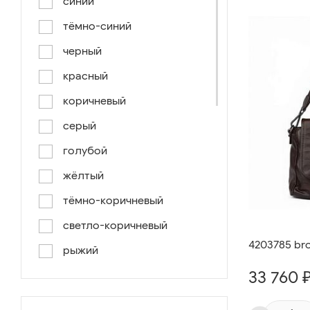
синий
тёмно-синий
черный
красный
коричневый
серый
голубой
жёлтый
тёмно-коричневый
светло-коричневый
4203785 br
рыжий
33 760 
серо-коричневый
светло-голубой