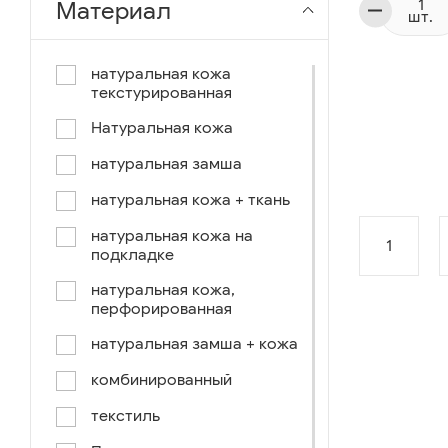
Материал
шт.
чёрный-коричневый
чёрный-синий
натуральная кожа
текстурированная
комбинированный
Натуральная кожа
коричнево-зеленый
натуральная замша
коричневый-синий
натуральная кожа + ткань
коричневый/светло-
коричневый
натуральная кожа на
1
подкладке
коричневый /ручное окраш.-
оранж, зеленый, голубой
натуральная кожа,
перфорированная
синий/черный
натуральная замша + кожа
коричневый /ручное окраш.-
оранж, зеленый, желтый
комбинированный
синий/белый
текстиль