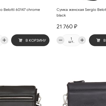
o Belotti 60147 chrome
Cумка женская Sergio Belot
black
21 760 ₽
В КОРЗИНУ
В
шт.