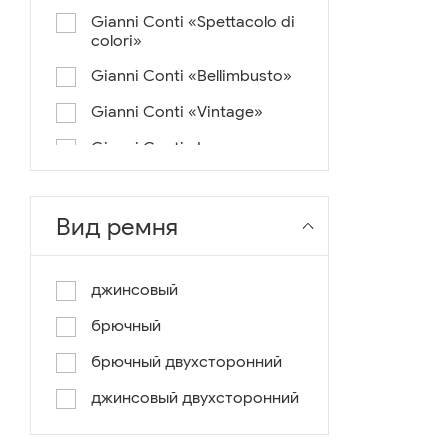
Gianni Conti «Spettacolo di
colori»
Gianni Conti «Bellimbusto»
Gianni Conti «Vintage»
Gianni Conti «Lusso e un
pochino di colore»
Gianni Conti «Antico»
Вид ремня
Miguel Bellido «Melbourne»
Miguel Bellido «Sport»
джинсовый
Miguel Bellido «Design»
брючный
Miguel Bellido «Praga»
брючный двухсторонний
Gianni Conti «Canva»
джинсовый двухсторонний
Gianni Conti «Modern»