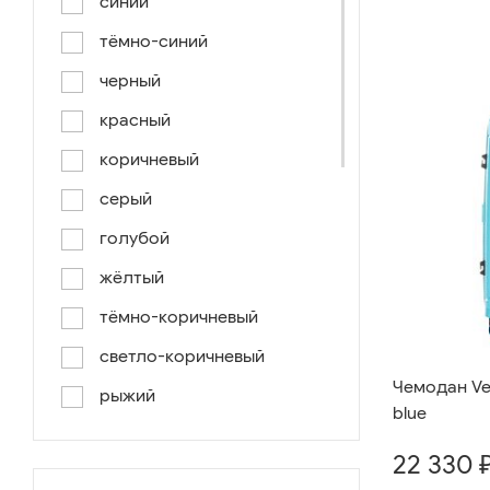
синий
тёмно-синий
черный
красный
коричневый
серый
голубой
жёлтый
тёмно-коричневый
светло-коричневый
Чемодан Ve
рыжий
blue
серо-коричневый
22 330 
светло-голубой