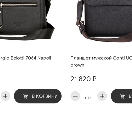
gio Belotti 7064 Napoli
Планшет мужской Conti U
brown
21 820 ₽
В КОРЗИНУ
В
шт.