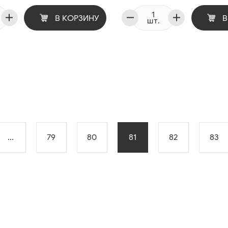
В КОРЗИНУ
В
шт.
...
79
80
81
82
83