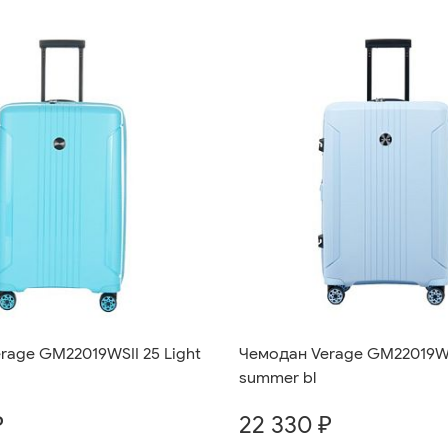
rage GM22019WSII 25 Light
Чемодан Verage GM22019WS
summer bl
₽
22 330 ₽