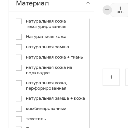
Материал
чёрный-коричневый
шт.
чёрный-синий
натуральная кожа
текстурированная
комбинированный
Натуральная кожа
коричнево-зеленый
натуральная замша
коричневый-синий
натуральная кожа + ткань
коричневый/светло-
коричневый
натуральная кожа на
подкладке
коричневый /ручное окраш.-
1
оранж, зеленый, голубой
натуральная кожа,
перфорированная
синий/черный
натуральная замша + кожа
коричневый /ручное окраш.-
оранж, зеленый, желтый
комбинированный
синий/белый
текстиль