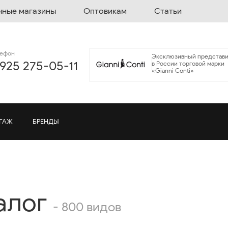
чные магазины
Оптовикам
Статьи
лефон
Эксклюзивный представи
 925 275-05-11
в России торговой марки
«Gianni Conti»
ГАЖ
БРЕНДЫ
алог
- 800 видов