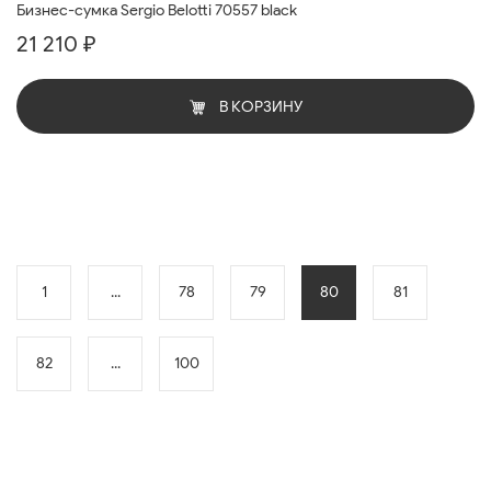
Бизнес-сумка Sergio Belotti 70557 black
21 210 ₽
В КОРЗИНУ
1
...
78
79
80
81
82
...
100