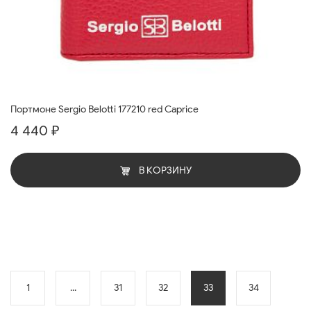
Портмоне Sergio Belotti 177210 red Caprice
4 440 ₽
В КОРЗИНУ
1
...
31
32
33
34