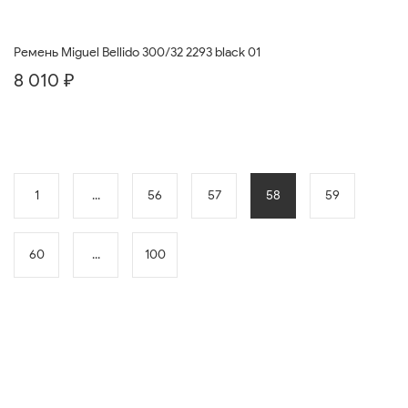
Ремень Miguel Bellido 300/32 2293 black 01
8 010 ₽
1
...
56
57
58
59
60
...
100