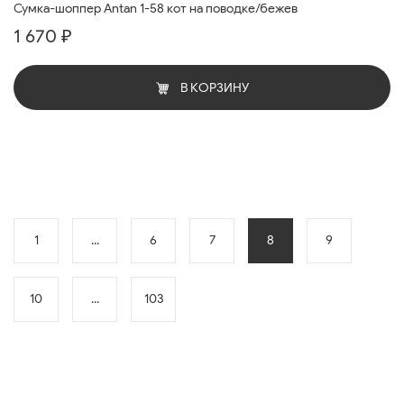
Сумка-шоппер Antan 1-58 кот на поводке/бежев
1 670 ₽
В КОРЗИНУ
1
...
6
7
8
9
10
...
103