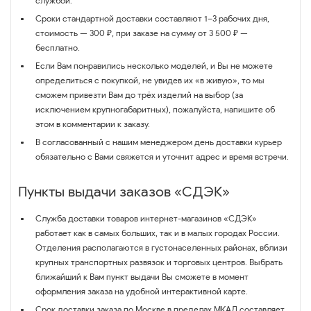
службой.
Сроки стандартной доставки составляют 1–3 рабочих дня,
стоимость — 300 ₽, при заказе на сумму от 3 500 ₽ —
бесплатно.
Если Вам понравились несколько моделей, и Вы не можете
определиться с покупкой, не увидев их «в живую», то мы
сможем привезти Вам до трёх изделий на выбор (за
исключением крупногабаритных), пожалуйста, напишите об
этом в комментарии к заказу.
В согласованный с нашим менеджером день доставки курьер
обязательно с Вами свяжется и уточнит адрес и время встречи.
Пункты выдачи заказов «СДЭК»
Служба доставки товаров интернет-магазинов «СДЭК»
работает как в самых больших, так и в малых городах России.
Отделения располагаются в густонаселенных районах, вблизи
крупных транспортных развязок и торговых центров. Выбрать
ближайший к Вам пункт выдачи Вы сможете в момент
оформления заказа на удобной интерактивной карте.
Срок доставки заказа по Москве в пределах МКАД составляет