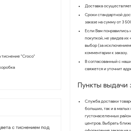
Доставка осуществляет
Сроки стандартной дост
заказе на сумму от 3 5
Если Вам понравились 
покупкой, не увидев их
выбор (за исключением
комментарии к заказу.
 тиснение "Croco"
В согласованный с наш
коробка
свяжется и уточнит адр
Пункты выдачи
Служба доставки товар
больших, так и в малых
густонаселенных район
центров. Выбрать ближ
вета с тиснением под
оформления заказа на 