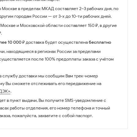
о Москве в пределах МКАД составляет 2–3 рабочих дня, по
ругим городам России — от 3-х до 10-ти рабочих дней.
Москве и Московской области составляет 150 ₽, в другие
.
лее 10 000 ₽
доставка будет осуществлена
бесплатно
чи, находящиеся в регионах России за пределами
существляется после 100% предоплаты заказа с учётом
 в службу доставки мы сообщим Вам трек-номер
ому Вы сможете отслеживать его передвижение на
ДЭК»
.
дет в пункт выдачи, Вы получите SMS-уведомление с
часах работы отделения, его номер телефона и точный
аказа, пожалуйста, захватите с собой паспорт.