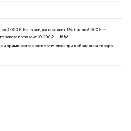
лее 4 000 ₽, Ваша скидка составит
5%
, более 6 000 ₽ —
его заказа превысит 10 000 ₽ —
15%
!
я и применяются автоматически при добавлении товара