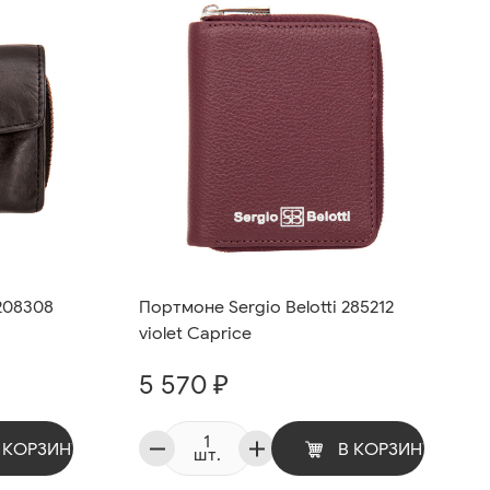
208308
Портмоне Sergio Belotti 285212
violet Caprice
5 570 ₽
 КОРЗИНУ
В КОРЗИНУ
шт.