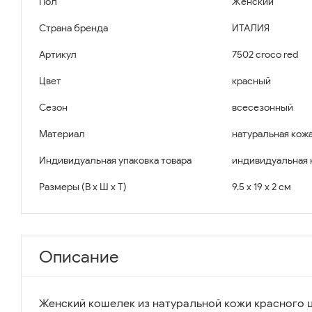
Пол
Женский
Страна бренда
ИТАЛИЯ
Артикул
7502 croco red
Цвет
красный
Сезон
всесезонный
Материал
натуральная кожа
Индивидуальная упаковка товара
индивидуальная 
Размеры (В x Ш x Т)
9.5 x 19 x 2 см
Описание
Женский кошелек из натуральной кожи красного ц