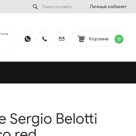
Личный кабинет
тель
Корзина
0
Sergio Belotti
co red