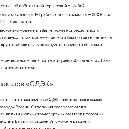
ся нашей собственной курьерской службой.
авки составляют 1–3 рабочих дня, стоимость — 300 ₽, при
00 ₽ — бесплатно.
несколько моделей, и Вы не можете определиться с
 «в живую», то мы сможем привезти Вам до трёх изделий на
 крупногабаритных), пожалуйста, напишите об этом в
им менеджером день доставки курьер обязательно с Вами
ес и время встречи.
 заказов «СДЭК»
ов интернет-магазинов «СДЭК» работает как в самых
 городах России. Отделения располагаются в
ах, вблизи крупных транспортных развязок и торговых
айший к Вам пункт выдачи Вы сможете в момент
удобной интерактивной карте.