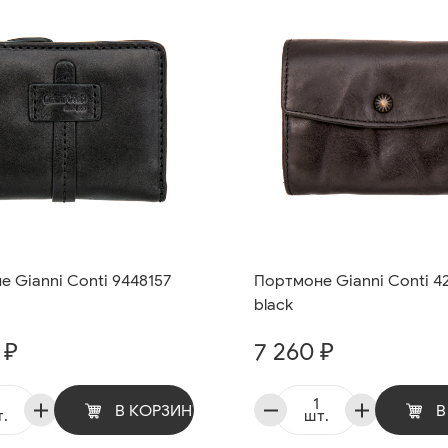
 Gianni Conti 9448157
Портмоне Gianni Conti 4
black
 ₽
7 260 ₽
В КОРЗИНУ
В
.
шт.