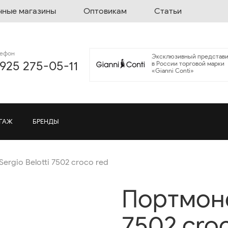
чные магазины
Оптовикам
Статьи
лефон
Эксклюзивный представи
 925 275-05-11
в России торговой марки
«Gianni Conti»
ГАЖ
БРЕНДЫ
ergio Belotti 7502 croco red
Портмоне 
7502 cro