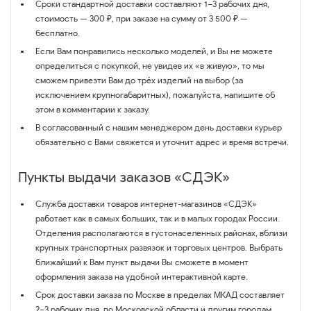
Сроки стандартной доставки составляют 1–3 рабочих дня,
стоимость — 300 ₽, при заказе на сумму от 3 500 ₽ —
бесплатно.
Если Вам понравились несколько моделей, и Вы не можете
определиться с покупкой, не увидев их «в живую», то мы
сможем привезти Вам до трёх изделий на выбор (за
исключением крупногабаритных), пожалуйста, напишите об
этом в комментарии к заказу.
В согласованный с нашим менеджером день доставки курьер
обязательно с Вами свяжется и уточнит адрес и время встречи.
Пункты выдачи заказов «СДЭК»
Служба доставки товаров интернет-магазинов «СДЭК»
работает как в самых больших, так и в малых городах России.
Отделения располагаются в густонаселенных районах, вблизи
крупных транспортных развязок и торговых центров. Выбрать
ближайший к Вам пункт выдачи Вы сможете в момент
оформления заказа на удобной интерактивной карте.
Срок доставки заказа по Москве в пределах МКАД составляет
2–3 рабочих дня, по Московской области и другим городам