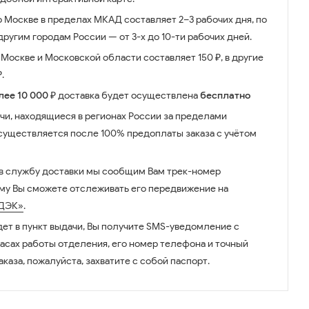
о Москве в пределах МКАД составляет 2–3 рабочих дня, по
ругим городам России — от 3-х до 10-ти рабочих дней.
Москве и Московской области составляет 150 ₽, в другие
.
лее 10 000 ₽
доставка будет осуществлена
бесплатно
чи, находящиеся в регионах России за пределами
существляется после 100% предоплаты заказа с учётом
 в службу доставки мы сообщим Вам трек-номер
ому Вы сможете отслеживать его передвижение на
ДЭК»
.
дет в пункт выдачи, Вы получите SMS-уведомление с
часах работы отделения, его номер телефона и точный
аказа, пожалуйста, захватите с собой паспорт.