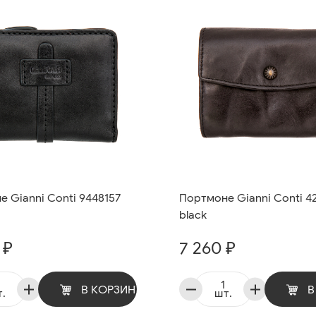
 Gianni Conti 9448157
Портмоне Gianni Conti 4
black
 ₽
7 260 ₽
В КОРЗИНУ
В
.
шт.