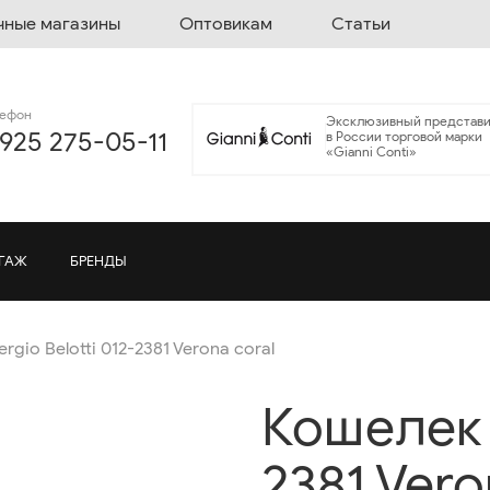
чные магазины
Оптовикам
Статьи
лефон
Эксклюзивный представи
 925 275-05-11
в России торговой марки
«Gianni Conti»
ГАЖ
БРЕНДЫ
gio Belotti 012-2381 Verona coral
Кошелек S
2381 Vero