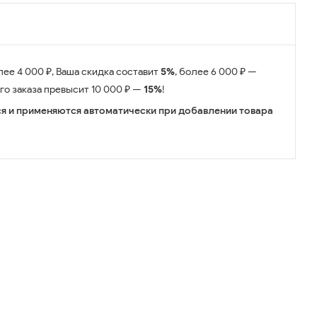
лее 4 000 ₽, Ваша скидка составит
5%
, более 6 000 ₽ —
его заказа превысит 10 000 ₽ —
15%
!
я и применяются автоматически при добавлении товара