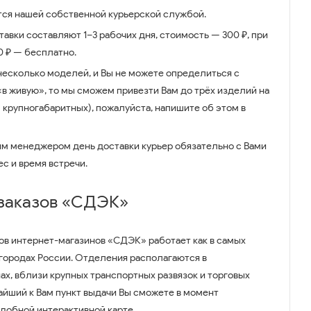
ся нашей собственной курьерской службой.
авки составляют 1–3 рабочих дня, стоимость — 300 ₽, при
00 ₽ — бесплатно.
несколько моделей, и Вы не можете определиться с
 «в живую», то мы сможем привезти Вам до трёх изделий на
 крупногабаритных), пожалуйста, напишите об этом в
им менеджером день доставки курьер обязательно с Вами
ес и время встречи.
 заказов «СДЭК»
ов интернет-магазинов «СДЭК» работает как в самых
 городах России. Отделения располагаются в
ах, вблизи крупных транспортных развязок и торговых
айший к Вам пункт выдачи Вы сможете в момент
удобной интерактивной карте.