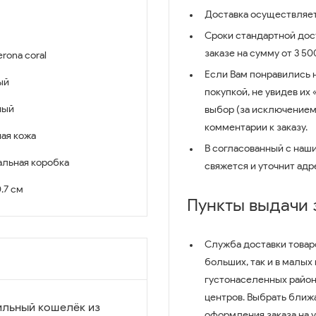
Доставка осуществляет
Сроки стандартной дост
заказе на сумму от 3 5
erona coral
Если Вам понравились 
ый
покупкой, не увидев их
ный
выбор (за исключением
комментарии к заказу.
ая кожа
В согласованный с наш
льная коробка
свяжется и уточнит адр
0.7 см
Пункты выдачи
Служба доставки товар
больших, так и в малых
густонаселенных район
центров. Выбрать ближ
тильный кошелёк из
оформления заказа на 