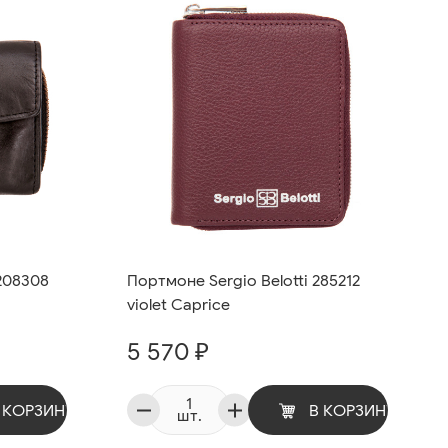
208308
Портмоне Sergio Belotti 285212
violet Caprice
5 570 ₽
 КОРЗИНУ
В КОРЗИНУ
шт.