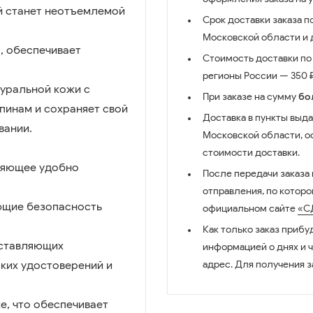
й станет неотъемлемой
Срок доставки заказа п
Московской области и д
я, обеспечивает
Стоимость доставки по 
регионы России — 350 ₽
туральной кожи с
При заказе на сумму
бо
пинам и сохраняет свой
Доставка в пункты выда
вании.
Московской области, о
стоимости доставки.
ляющее удобно
После передачи заказа
отправления, по котор
ющие безопасность
официальном сайте
«С
Как только заказ прибу
оставляющих
информацией о днях и 
ских удостоверений и
адрес. Для получения з
е, что обеспечивает