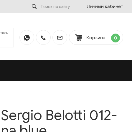
Личный кабинет
тель
Корзина
0
ergio Belotti 012-
na blue