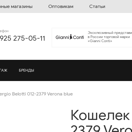
чные магазины
Оптовикам
Статьи
лефон
Эксклюзивный представи
 925 275-05-11
в России торговой марки
«Gianni Conti»
ГАЖ
БРЕНДЫ
rgio Belotti 012-2379 Verona blue
Кошелек S
2379 Vero