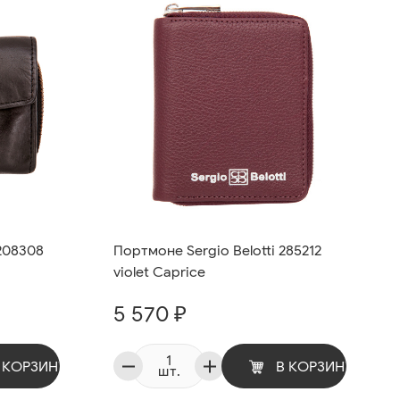
208308
Портмоне Sergio Belotti 285212
violet Caprice
5 570 ₽
 КОРЗИНУ
В КОРЗИНУ
шт.