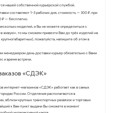
ся нашей собственной курьерской службой.
авки составляют 1–3 рабочих дня, стоимость — 300 ₽, при
00 ₽ — бесплатно.
несколько моделей, и Вы не можете определиться с
 «в живую», то мы сможем привезти Вам до трёх изделий на
 крупногабаритных), пожалуйста, напишите об этом в
им менеджером день доставки курьер обязательно с Вами
ес и время встречи.
 заказов «СДЭК»
ов интернет-магазинов «СДЭК» работает как в самых
 городах России. Отделения располагаются в
ах, вблизи крупных транспортных развязок и торговых
айший к Вам пункт выдачи Вы сможете в момент
удобной интерактивной карте.