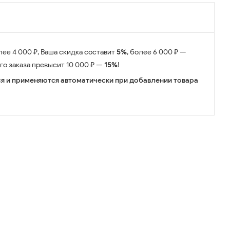
лее 4 000 ₽, Ваша скидка составит
5%
, более 6 000 ₽ —
его заказа превысит 10 000 ₽ —
15%
!
я и применяются автоматически при добавлении товара