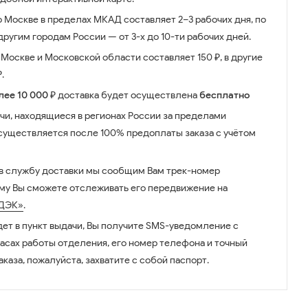
о Москве в пределах МКАД составляет 2–3 рабочих дня, по
ругим городам России — от 3-х до 10-ти рабочих дней.
Москве и Московской области составляет 150 ₽, в другие
.
лее 10 000 ₽
доставка будет осуществлена
бесплатно
чи, находящиеся в регионах России за пределами
существляется после 100% предоплаты заказа с учётом
 в службу доставки мы сообщим Вам трек-номер
ому Вы сможете отслеживать его передвижение на
ДЭК»
.
дет в пункт выдачи, Вы получите SMS-уведомление с
часах работы отделения, его номер телефона и точный
аказа, пожалуйста, захватите с собой паспорт.