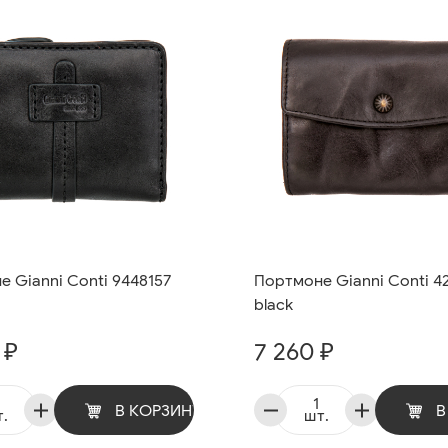
 Gianni Conti 9448157
Портмоне Gianni Conti 4
black
 ₽
7 260 ₽
В КОРЗИНУ
В
.
шт.