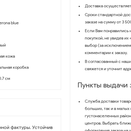
Доставка осуществляет
Сроки стандартной дост
заказе на сумму от 3 5
erona blue
Если Вам понравились 
покупкой, не увидев их
ный
выбор (за исключением
комментарии к заказу.
ая кожа
В согласованный с наш
льная коробка
свяжется и уточнит адр
 0.7 см
Пункты выдачи
Служба доставки товар
больших, так и в малых
густонаселенных район
центров. Выбрать ближ
нной фактуры. Устойчив
оформления заказа на 