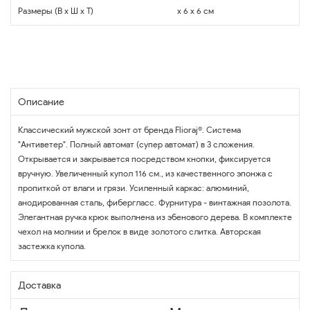
Размеры (В x Ш x Т)
x 6 x 6 см
Описание
Классический мужской зонт от бренда Flioraj®. Система
"Антиветер". Полный автомат (супер автомат) в 3 сложения.
Открывается и закрывается посредством кнопки, фиксируется
вручную. Увеличенный купол 116 см., из качественного эпонжа с
пропиткой от влаги и грязи. Усиленный каркас: алюминий,
анодированная сталь, фибергласс. Фурнитура - винтажная позолота.
Элегантная ручка крюк выполнена из эбенового дерева. В комплекте
чехол на молнии и брелок в виде золотого слитка. Авторская
застежка купола.
Доставка