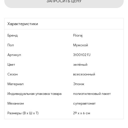
ЗАПРОСИТЬ ЦЕНУ
Характеристики
Бренд
Flioraj
Пол
Мужской
Артикул
3100102 FJ
Цвет
зелёный
Сезон
всесезонный
Материал
Эпонж
Индивидуальная упаковка товара
полиэтиленовый пакет
Механизм
суперавтомат
Размеры (В x Ш x Т)
29 x x 6 см