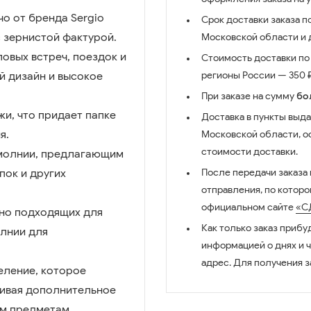
о от бренда Sergio
Срок доставки заказа п
с зернистой фактурой.
Московской области и д
овых встреч, поездок и
Стоимость доставки по 
й дизайн и высокое
регионы России — 350 ₽
При заказе на сумму
бо
жи, что придает папке
Доставка в пункты выда
я.
Московской области, о
стоимости доставки.
молнии, предлагающим
пок и других
После передачи заказа
отправления, по котор
официальном сайте
«С
ьно подходящих для
Как только заказ прибу
олнии для
информацией о днях и 
адрес. Для получения з
еление, которое
чивая дополнительное
ым предметам.