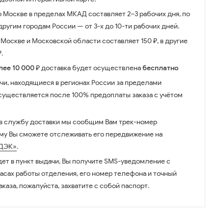
о Москве в пределах МКАД составляет 2–3 рабочих дня, по
ругим городам России — от 3-х до 10-ти рабочих дней.
Москве и Московской области составляет 150 ₽, в другие
.
лее 10 000 ₽
доставка будет осуществлена
бесплатно
чи, находящиеся в регионах России за пределами
существляется после 100% предоплаты заказа с учётом
 в службу доставки мы сообщим Вам трек-номер
ому Вы сможете отслеживать его передвижение на
ДЭК»
.
дет в пункт выдачи, Вы получите SMS-уведомление с
часах работы отделения, его номер телефона и точный
аказа, пожалуйста, захватите с собой паспорт.