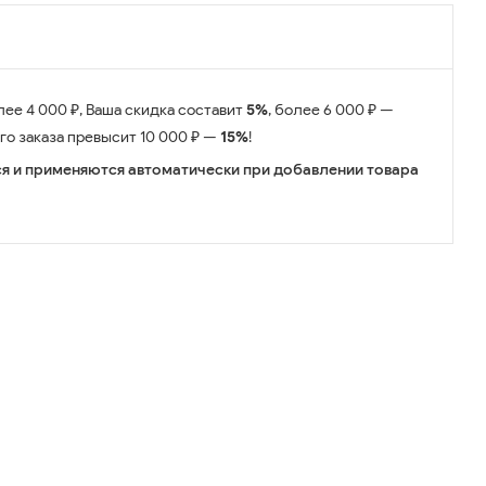
лее 4 000 ₽, Ваша скидка составит
5%
, более 6 000 ₽ —
его заказа превысит 10 000 ₽ —
15%
!
я и применяются автоматически при добавлении товара