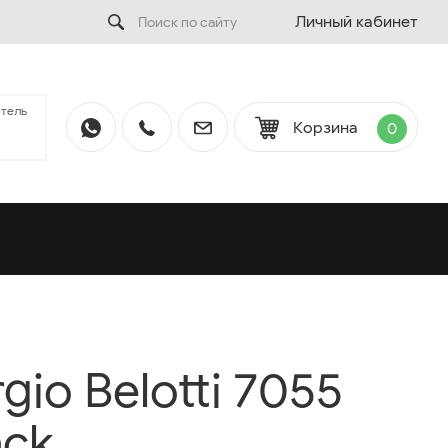
Личный кабинет
тель
Корзина
0
gio Belotti 7055
ack