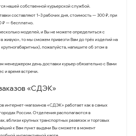
ся нашей собственной курьерской службой.
авки составляют 1–3 рабочих дня, стоимость — 300 ₽, при
00 ₽ — бесплатно.
несколько моделей, и Вы не можете определиться с
 «в живую», то мы сможем привезти Вам до трёх изделий на
 крупногабаритных), пожалуйста, напишите об этом в
им менеджером день доставки курьер обязательно с Вами
ес и время встречи.
 заказов «СДЭК»
ов интернет-магазинов «СДЭК» работает как в самых
 городах России. Отделения располагаются в
ах, вблизи крупных транспортных развязок и торговых
айший к Вам пункт выдачи Вы сможете в момент
удобной интерактивной карте.