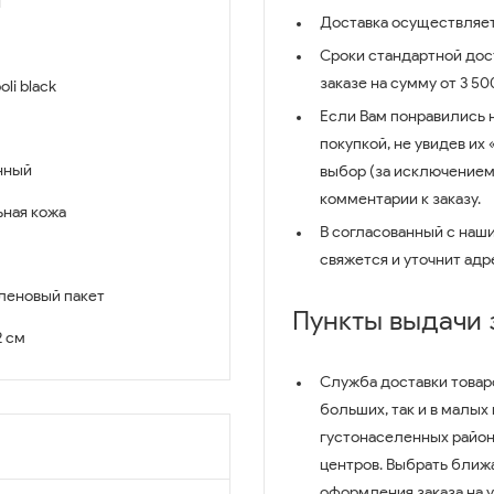
й
Доставка осуществляет
Сроки стандартной дост
заказе на сумму от 3 5
li black
Если Вам понравились 
покупкой, не увидев их
нный
выбор (за исключением
комментарии к заказу.
ьная кожа
В согласованный с наш
свяжется и уточнит адр
леновый пакет
Пункты выдачи
2 см
Служба доставки товар
больших, так и в малых
густонаселенных район
центров. Выбрать ближ
оформления заказа на 