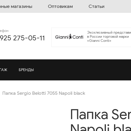
чные магазины
Оптовикам
Статьи
лефон
Эксклюзивный представи
 925 275-05-11
в России торговой марки
«Gianni Conti»
ГАЖ
БРЕНДЫ
Папка Sergio Belotti 7055 Napoli black
Папка Ser
Napoli bl