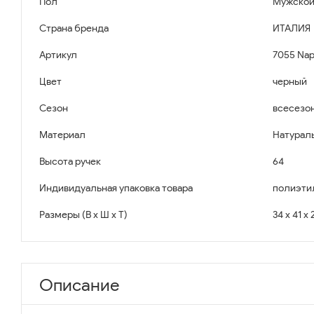
Пол
Мужско
Страна бренда
ИТАЛИЯ
Артикул
7055 Napo
Цвет
черный
Сезон
всесезо
Материал
Натурал
Высота ручек
64
Индивидуальная упаковка товара
полиэти
Размеры (В x Ш x Т)
34 x 41 x 
Описание