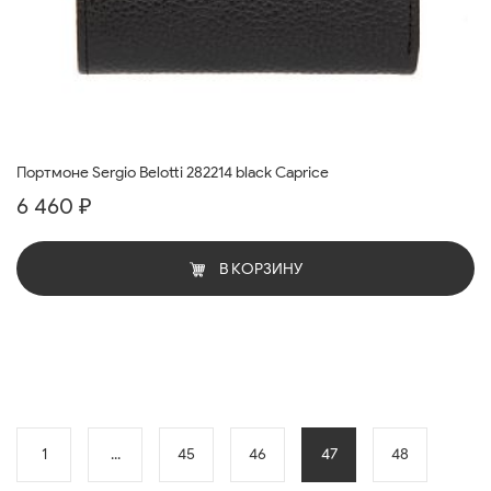
Портмоне Sergio Belotti 282214 black Caprice
6 460 ₽
В КОРЗИНУ
1
...
45
46
47
48