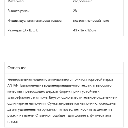
Материал
капровинил
Высота ручек
28
Индивидуальная упаковка товара
полиэтиленовый пакет
Размеры (В x Ш x Т)
43 x 36 x 12 см
Описание
Универсальная модная сумка-шоппер с принтом торговой марки
ANTAN. Выполнена из водонепроницаемого текстиля высокого
качества, превосходно держит форму, принт устойчив к
ультрафиолету и стирке. Внутри одно вместительное отделение и
один карман на молнии. Сумка закрывается на молнию, оснащена
двумя удлинёнными ручками, что позволяет носить изделие и в
руке, и на плече. Отлично подойдет для шопинга, фитнеса или
пляжа.