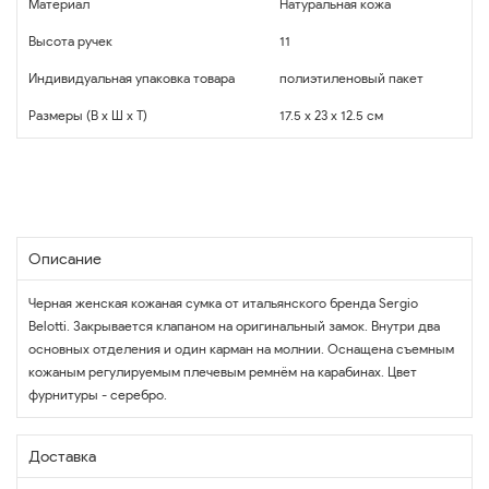
Материал
Натуральная кожа
Высота ручек
11
Индивидуальная упаковка товара
полиэтиленовый пакет
Размеры (В x Ш x Т)
17.5 x 23 x 12.5 см
Описание
Черная женская кожаная сумка от итальянского бренда Sergio
Belotti. Закрывается клапаном на оригинальный замок. Внутри два
основных отделения и один карман на молнии. Оснащена съемным
кожаным регулируемым плечевым ремнём на карабинах. Цвет
фурнитуры - серебро.
Доставка