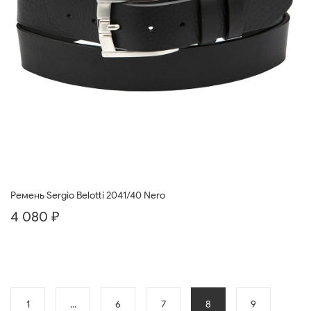
Ремень Sergio Belotti 2041/40 Nero
4 080 ₽
1
...
6
7
8
9