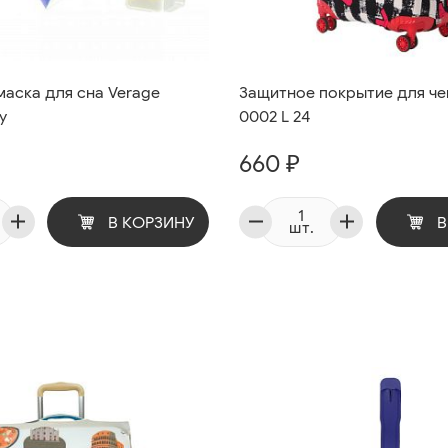
аска для сна Verage
Защитное покрытие для ч
y
0002 L 24
660 ₽
В КОРЗИНУ
В
шт.