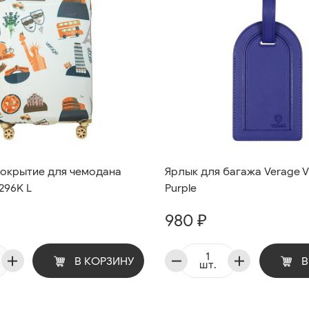
окрытие для чемодана
Ярлык для багажа Verage 
296K L
Purple
980 ₽
В КОРЗИНУ
В
шт.