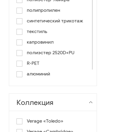
чёрный-синий
полипропилен
комбинированный
синтетический трикотаж
хаки
текстиль
болотный
капровинил
разноцветный
полиэстер 2520D+PU
небесно-голубой
R-PET
алюминий
пластик
Коллекция
Verage «Toledo»
Verage «Cambridge»