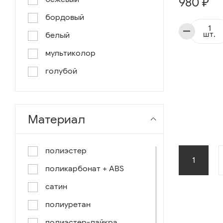
980 ₽
бордовый
шт.
белый
мультиколор
голубой
жёлтый
розовый
Материал
фиолетовый
тёмно-коричневый
полиэстер
1
оранжевый
поликарбонат + ABS
песочный
сатин
светло-серый
полиуретан
тёмно-зелёный
полиэстер-лайкра