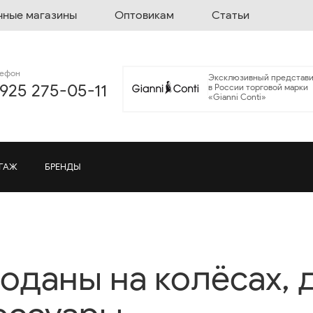
чные магазины
Оптовикам
Статьи
лефон
Эксклюзивный представи
 925 275-05-11
в России торговой марки
«Gianni Conti»
ГАЖ
БРЕНДЫ
оданы на колёсах, 