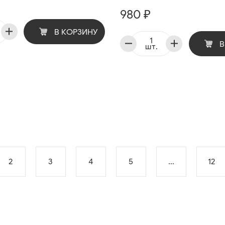
980 ₽
В КОРЗИНУ
В
шт.
2
3
4
5
...
12