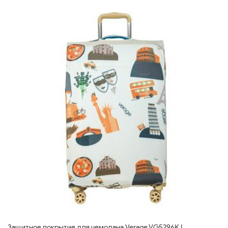
Защитное покрытие для чемодана Verage VG5296K L